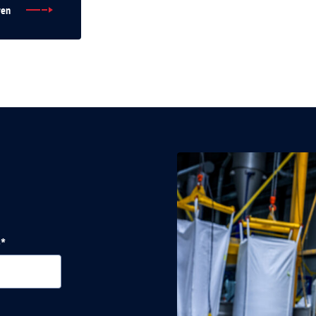
ren
s*