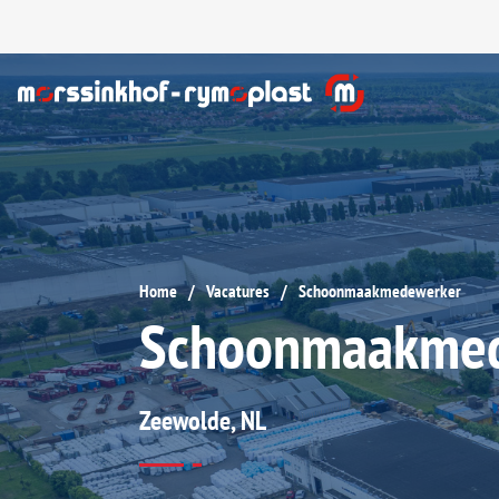
Home
Vacatures
Schoonmaakmedewerker
/
/
Schoonmaakmed
Zeewolde
, NL