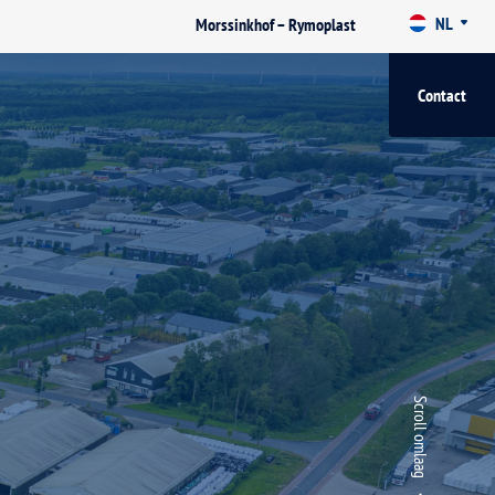
NL
Morssinkhof – Rymoplast
Contact
Scroll omlaag