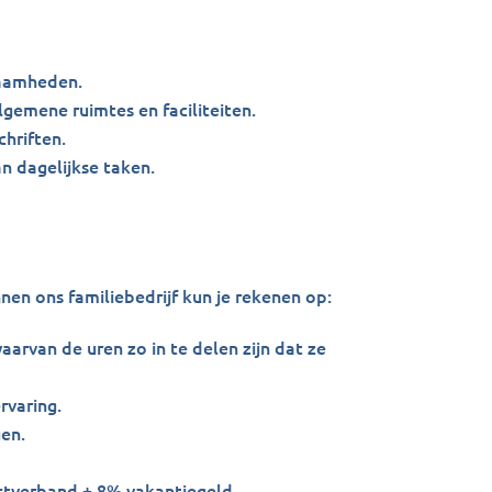
zaamheden.
gemene ruimtes en faciliteiten.
hriften.
an dagelijkse taken.
nnen ons familiebedrijf kun je rekenen op:
aarvan de uren zo in te delen zijn dat ze
rvaring.
gen.
nstverband + 8% vakantiegeld.