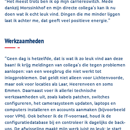
“Het meest trots ben ik op mijn carrièreswitch. Mede
dankzij Morssinkhof en mijn directe collega’s kan ik nu
doen wat ik echt leuk vind. Dingen die me minder liggen
laat ik achter me, dat geeft veel positieve energie.”
Werkzaamheden
“Geen dag is hetzelfde, dat is wat ik zo leuk vind aan deze
baan! Ik krijg meldingen van collega’s die tegen problemen
aanlopen: van een weegbrug die niet werkt tot
inlogproblemen. Dat geldt niet alleen voor Lichtenvoorde,
maar ook voor locaties als Laar, Heerenveen en soms
Emmen. Daarnaast voer ik allerlei technische
werkzaamheden uit, zoals kabels patchen, switches
configureren, het camerasysteem updaten, laptops en
computers installeren en accounts aanmaken (bijvoorbeeld
voor VPN). Ook beheer ik de IT-voorraad, houd ik de
configuratiedatabase bij en controleer ik dagelijks de back-
ups. De afwisseling maakt mijn werk juist zo leuk: je start